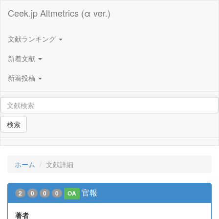
Ceek.jp Altmetrics (α ver.)
文献ランキング
新着文献
新着投稿
検索
ホーム
文献詳細
官報
2
0
0
0
OA
著者