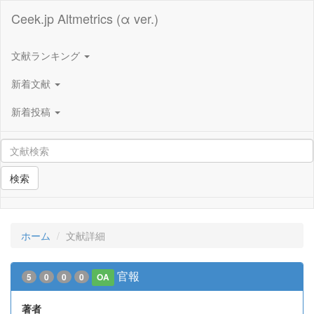
Ceek.jp Altmetrics (α ver.)
文献ランキング
新着文献
新着投稿
検索
ホーム
文献詳細
官報
5
0
0
0
OA
著者