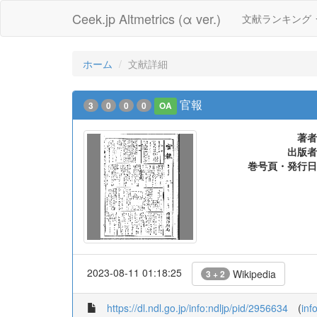
Ceek.jp Altmetrics (α ver.)
文献ランキング
ホーム
文献詳細
官報
3
0
0
0
OA
著者
出版者
巻号頁・発行日
2023-08-11 01:18:25
Wikipedia
3 + 2
https://dl.ndl.go.jp/info:ndljp/pid/2956634
(
inf