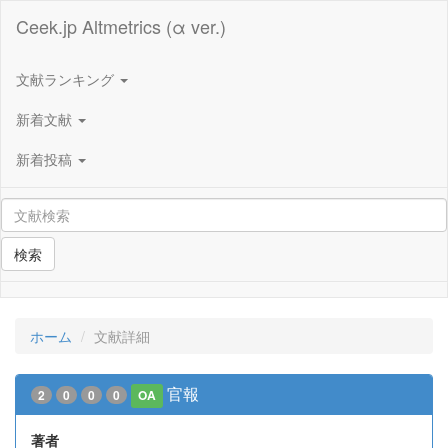
Ceek.jp Altmetrics (α ver.)
文献ランキング
新着文献
新着投稿
検索
ホーム
文献詳細
官報
2
0
0
0
OA
著者