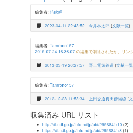
編集者:
笛吹岬
2023-04-11 22:43:52
今井林太郎
(
文献一覧
)
編集者:
Tamrono157
2015-07-24 16:36:07
の編集で削除されたか、リン
2013-03-19 20:27:57
野上電気鉄道
(
文献一覧
編集者:
Tamrono157
2012-12-28 11:53:34
上田交通真田傍陽線
(
文
収集済み URL リスト
http://dl.ndl.go.jp/info:ndljp/pid/2956841/10
(2)
https://dl.ndl.go.jp/info:ndljp/pid/2956841/8
(1)