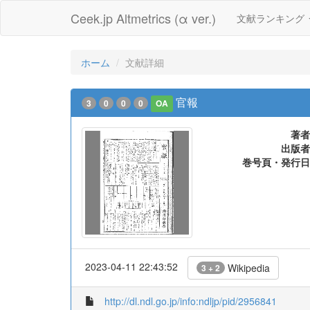
Ceek.jp Altmetrics (α ver.)
文献ランキング
ホーム
文献詳細
官報
3
0
0
0
OA
著者
出版者
巻号頁・発行日
2023-04-11 22:43:52
Wikipedia
3 + 2
http://dl.ndl.go.jp/info:ndljp/pid/2956841