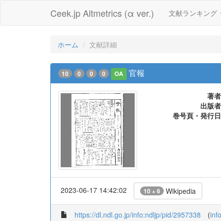
Ceek.jp Altmetrics (α ver.)
文献ランキング
ホーム
文献詳細
官報
10
0
0
0
OA
著者
出版者
巻号頁・発行日
2023-06-17 14:42:02
Wikipedia
10 + 6
https://dl.ndl.go.jp/info:ndljp/pid/2957338
(
inf