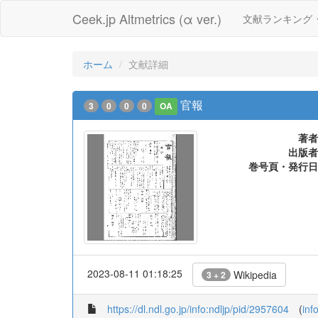
Ceek.jp Altmetrics (α ver.)
文献ランキング
ホーム
文献詳細
官報
3
0
0
0
OA
著者
出版者
巻号頁・発行日
2023-08-11 01:18:25
Wikipedia
3 + 2
https://dl.ndl.go.jp/info:ndljp/pid/2957604
(
inf