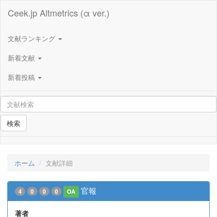
Ceek.jp Altmetrics (α ver.)
文献ランキング
新着文献
新着投稿
検索
ホーム
文献詳細
官報
4
0
0
0
OA
著者