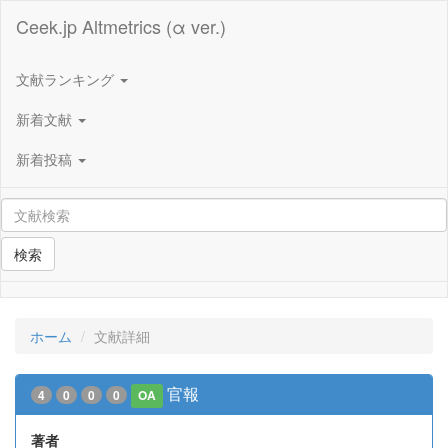
Ceek.jp Altmetrics (α ver.)
文献ランキング
新着文献
新着投稿
検索
ホーム
文献詳細
官報
4
0
0
0
OA
著者