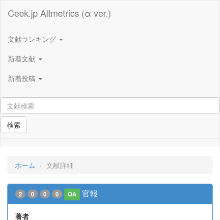
Ceek.jp Altmetrics (α ver.)
文献ランキング
新着文献
新着投稿
検索
ホーム
文献詳細
官報
2
0
0
0
OA
著者