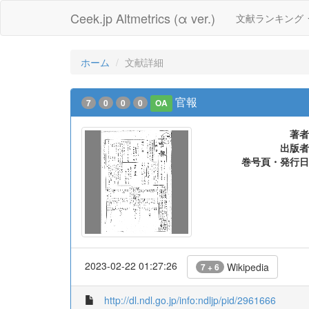
Ceek.jp Altmetrics (α ver.)
文献ランキング
ホーム
文献詳細
官報
7
0
0
0
OA
著者
出版者
巻号頁・発行日
2023-02-22 01:27:26
Wikipedia
7 + 6
http://dl.ndl.go.jp/info:ndljp/pid/2961666