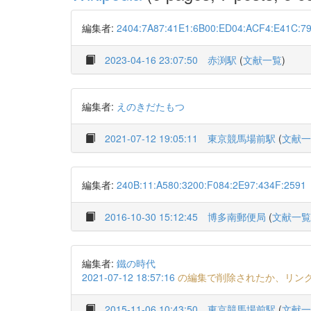
編集者:
2404:7A87:41E1:6B00:ED04:ACF4:E41C:7
2023-04-16 23:07:50
赤渕駅
(
文献一覧
)
編集者:
えのきだたもつ
2021-07-12 19:05:11
東京競馬場前駅
(
文献一
編集者:
240B:11:A580:3200:F084:2E97:434F:2591
2016-10-30 15:12:45
博多南郵便局
(
文献一覧
編集者:
鐵の時代
2021-07-12 18:57:16
の編集で削除されたか、リン
2015-11-06 10:43:50
東京競馬場前駅
(
文献一