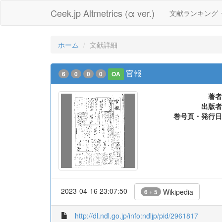
Ceek.jp Altmetrics (α ver.)
文献ランキング
ホーム
文献詳細
官報
6
0
0
0
OA
著者
出版者
巻号頁・発行日
2023-04-16 23:07:50
Wikipedia
6 + 5
http://dl.ndl.go.jp/info:ndljp/pid/2961817