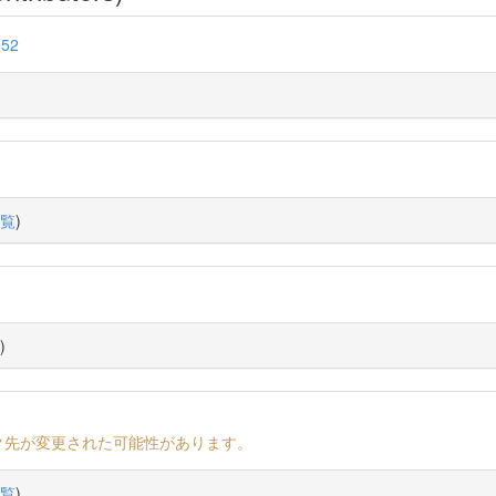
952
覧
)
)
ク先が変更された可能性があります。
覧
)