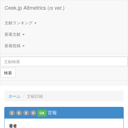
Ceek.jp Altmetrics (α ver.)
文献ランキング
新着文献
新着投稿
検索
ホーム
文献詳細
官報
2
0
0
0
OA
著者