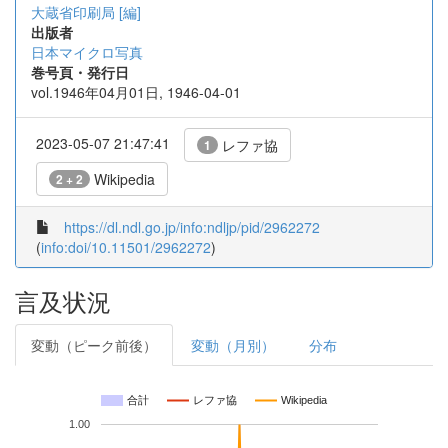
大蔵省印刷局 [編]
出版者
日本マイクロ写真
巻号頁・発行日
vol.1946年04月01日, 1946-04-01
2023-05-07 21:47:41
レファ協
1
Wikipedia
2 + 2
https://dl.ndl.go.jp/info:ndljp/pid/2962272
(
info:doi/10.11501/2962272
)
言及状況
変動（ピーク前後）
変動（月別）
分布
合計
レファ協
Wikipedia
1.00