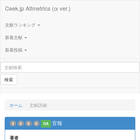
Ceek.jp Altmetrics (α ver.)
文献ランキング
新着文献
新着投稿
検索
ホーム
文献詳細
官報
3
0
0
0
OA
著者