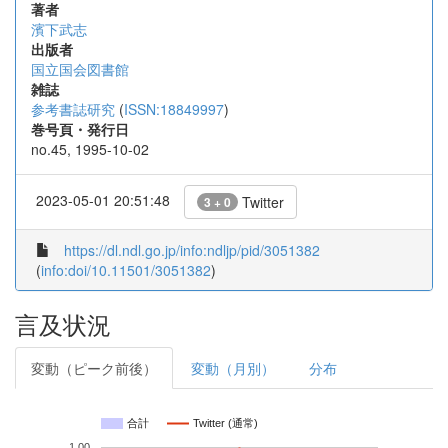
著者
濱下武志
出版者
国立国会図書館
雑誌
参考書誌研究
(
ISSN:18849997
)
巻号頁・発行日
no.45, 1995-10-02
2023-05-01 20:51:48
Twitter
3 + 0
https://dl.ndl.go.jp/info:ndljp/pid/3051382
(
info:doi/10.11501/3051382
)
言及状況
変動（ピーク前後）
変動（月別）
分布
合計
Twitter (通常)
1.00