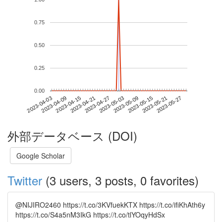
0.75
0.50
0.25
0.00
2023-05-21
2023-04-03
2023-04-21
2023-05-09
2023-05-27
2023-04-09
2023-04-27
2023-05-15
2023-04-15
2023-05-03
外部データベース (DOI)
Google Scholar
Twitter
(3 users, 3 posts, 0 favorites)
@NIJIRO2460 https://t.co/3KVfuekKTX https://t.co/ifiKhAth6y
https://t.co/S4a5nM3IkG https://t.co/tlYOqyHdSx