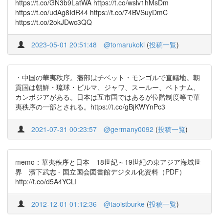
https://t.co/GN3b9LatWA https://t.co/wslv1hMsDm
https://t.co/udAg8IdR44 https://t.co/74BVSuyDmC
https://t.co/2okJDwc3QQ
2023-05-01 20:51:48
@tomarukoki
(
投稿一覧
)
・中国の華夷秩序。藩部はチベット・モンゴルで直轄地。朝
貢国は朝鮮・琉球・ビルマ、ジャワ、スールー、ベトナム、
カンボジアがある。日本は互市国ではあるが位階制度等で華
夷秩序の一部とされる。https://t.co/gBjKWYnPc3
2021-07-31 00:23:57
@germany0092
(
投稿一覧
)
memo：華夷秩序と日本 18世紀～19世紀の東アジア海域世
界 濱下武志 - 国立国会図書館デジタル化資料（PDF）
http://t.co/d5A4YCLI
2012-12-01 01:12:36
@taoistburke
(
投稿一覧
)