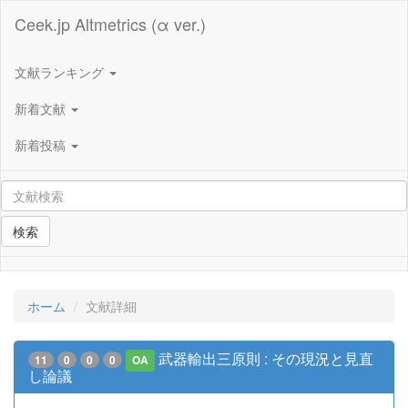
Ceek.jp Altmetrics (α ver.)
文献ランキング
新着文献
新着投稿
検索
ホーム
文献詳細
武器輸出三原則 : その現況と見直
11
0
0
0
OA
し論議