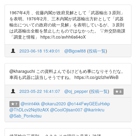
1967年4月 、佐藤内閣が政府見解として「武器輸出３原則」
を表明。1976年2月、三木内閣が武器輸出方針として「武器
輸出についての政府の統一見解」を表明しているが、３原則
は武器輸出全般を禁止したものではなかった。 ▽外交防衛課
「調査と情報」 https://t.co/avhh6s64oX
2023-06-18 15:49:01
@Bigowl88
(
投稿一覧
)
@kharaguchi この資料よんでるけどもめ事になりそうだな。
車両も武器に該当しそうですね。 https://t.co/gizIzheWeB
2023-05-22 16:41:07
@oj_pepper
(
投稿一覧
)
8
@mint4kk
@okaru2020
@o144FwyGEEuHxkp
7
@ThDLcv2NqI9zAtX
@CoolOjisan007
@ikarinkru
@Sab_Ponkotsu