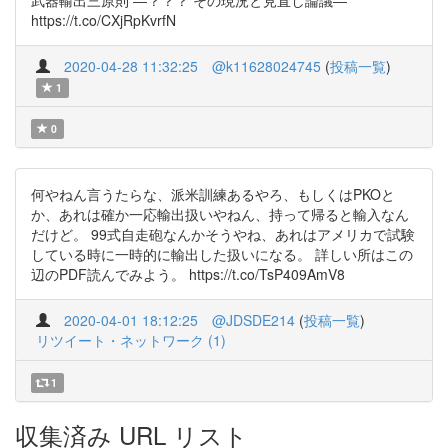
武器輸出三原則 ―？？？ その現況と見直し論議―
https://t.co/CXjRpKvrfN
2020-04-28 11:32:25
@k11628024745
(
投稿一覧
)
1
0
何やねん言うたらな、派米訓練あるやろ、もしくはPKOと
か、あれは確か一応輸出扱いやねん、持って帰ると輸入なん
だけど。 99式自走砲なんかそうやね、あれはアメリカで試験
している時に一時的に輸出した扱いになる。 詳しい所はこの
辺のPDF読んでみよう。 https://t.co/TsP409AmV8
2020-04-01 18:12:25
@JDSDE214
(
投稿一覧
)
リツイート・ネットワーク (1)
1
収集済み URL リスト