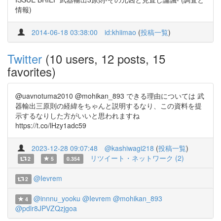
情報)
2014-06-18 03:38:00
id:khiimao
(
投稿一覧
)
Twitter
(10 users, 12 posts, 15
favorites)
@uavnotuma2010 @mohikan_893 できる理由については 武
器輸出三原則の経緯をちゃんと説明するなり、この資料を提
示するなりした方がいいと思われますね
https://t.co/lHzy1adc59
2023-12-28 09:07:48
@kashiwagi218
(
投稿一覧
)
リツイート・ネットワーク (2)
2
5
0.354
@Ievrem
2
@innnu_yooku
@Ievrem
@mohikan_893
4
@pdlr8JPVZQzjgoa