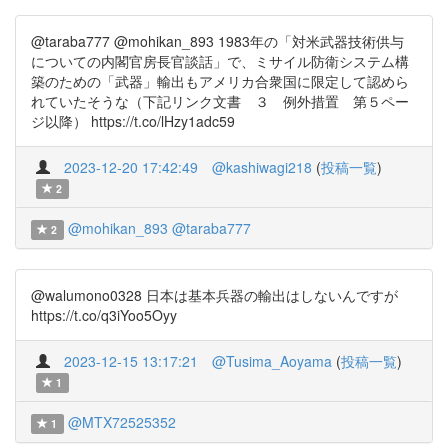
@taraba777 @mohikan_893 1983年の「対米武器技術供与
についての内閣官房長官談話」で、ミサイル防衛システム構
築のための「武器」輸出もアメリカ合衆国に限定して認めら
れていたそうな（下記リンク文書 ３ 例外措置 第５ペー
ジ以降） https://t.co/lHzy1adc59
2023-12-20 17:42:49
@kashiwagi218
(
投稿一覧
)
2
@mohikan_893
@taraba777
2
@walumono0328 日本は基本兵器の輸出はしないんですが
https://t.co/q3iYoo5Oyy
2023-12-15 13:17:21
@Tusima_Aoyama
(
投稿一覧
)
1
@MTX72525352
1