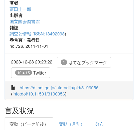
著者
冨田圭一郎
出版者
国立国会図書館
雑誌
調査と情報
(
ISSN:13492098
)
巻号頁・発行日
no.726, 2011-11-01
2023-12-28 20:23:22
はてなブックマーク
1
Twitter
10 + 15
https://dl.ndl.go.jp/info:ndljp/pid/3196056
(
info:doi/10.11501/3196056
)
言及状況
変動（ピーク前後）
変動（月別）
分布