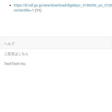
https://dl.ndl.go.jp/view/download/digidepo_3196056_po_072
contentNo=1
(11)
ヘルプ
ご意見はこちら
TechTech Inc.