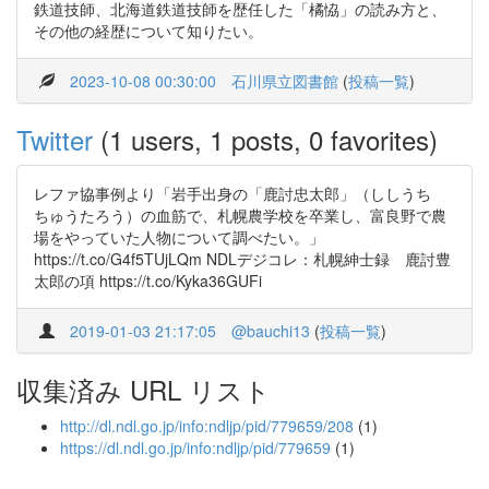
鉄道技師、北海道鉄道技師を歴任した「橘恊」の読み方と、
その他の経歴について知りたい。
2023-10-08 00:30:00
石川県立図書館
(
投稿一覧
)
Twitter
(1 users, 1 posts, 0 favorites)
レファ協事例より「岩手出身の「鹿討忠太郎」（ししうち
ちゅうたろう）の血筋で、札幌農学校を卒業し、富良野で農
場をやっていた人物について調べたい。」
https://t.co/G4f5TUjLQm NDLデジコレ：札幌紳士録 鹿討豊
太郎の項 https://t.co/Kyka36GUFi
2019-01-03 21:17:05
@bauchi13
(
投稿一覧
)
収集済み URL リスト
http://dl.ndl.go.jp/info:ndljp/pid/779659/208
(1)
https://dl.ndl.go.jp/info:ndljp/pid/779659
(1)