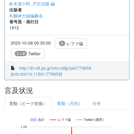
鈴木源十郎, 戸石北陽 編
出版者
札幌紳士録編纂会
巻号頁・発行日
1912
2023-10-08 00:30:00
レファ協
1
Twitter
1 + 0
http://dl.ndl.go.jp/info:ndljp/pid/779659
(
info:doi/10.11501/779659
)
言及状況
変動（ピーク前後）
変動（月別）
分布
合計
レファ協
Twitter (通常)
1.00