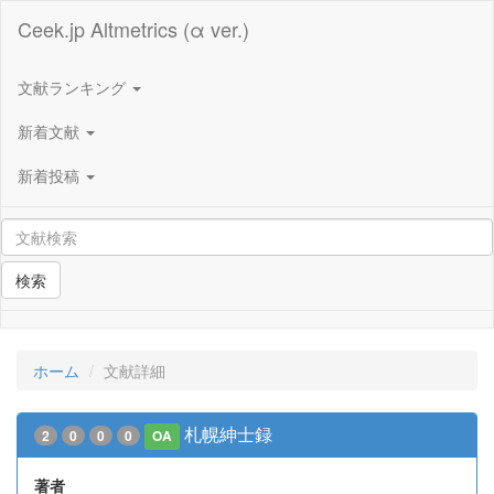
Ceek.jp Altmetrics (α ver.)
文献ランキング
新着文献
新着投稿
検索
ホーム
文献詳細
札幌紳士録
2
0
0
0
OA
著者