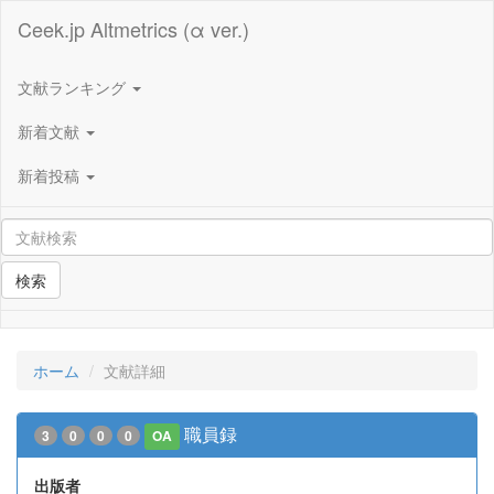
Ceek.jp Altmetrics (α ver.)
文献ランキング
新着文献
新着投稿
検索
ホーム
文献詳細
職員録
3
0
0
0
OA
出版者