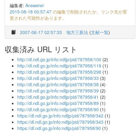
編集者:
Answerer
2015-08-18 00:57:47
の編集で削除されたか、リンク先が変
更された可能性があります。
2007-06-17 02:57:33
地方三新法
(
文献一覧
)
収集済み URL リスト
http://dl.ndl.go.jp/info:ndljp/pid/787958/100
(2)
http://dl.ndl.go.jp/info:ndljp/pid/787958/119
(1)
http://dl.ndl.go.jp/info:ndljp/pid/787958/298
(1)
http://dl.ndl.go.jp/info:ndljp/pid/787958/33
(3)
http://dl.ndl.go.jp/info:ndljp/pid/787958/38
(4)
http://dl.ndl.go.jp/info:ndljp/pid/787958/39
(2)
http://dl.ndl.go.jp/info:ndljp/pid/787958/41
(2)
http://dl.ndl.go.jp/info:ndljp/pid/787958/89
(1)
http://dl.ndl.go.jp/info:ndljp/pid/787958/90
(1)
https://dl.ndl.go.jp/info:ndljp/pid/787958/342
(1)
https://dl.ndl.go.jp/info:ndljp/pid/787958/343
(1)
https://dl.ndl.go.jp/info:ndljp/pid/787958/90
(1)