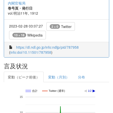
内閣官報局
巻号頁・発行日
vol.明治11年, 1912
2023-02-28 03:07:27
Twitter
2 + 0
Wikipedia
13 + 18
https://dl.ndl.go.jp/info:ndljp/pid/787958
(
info:doi/10.11501/787958
)
言及状況
変動（ピーク前後）
変動（月別）
分布
合計
Twitter (通常)
1/2
15
10