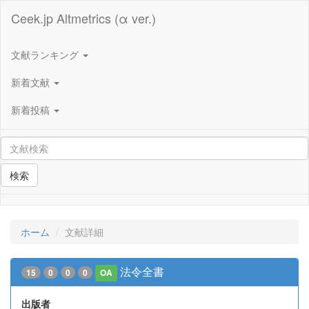
Ceek.jp Altmetrics (α ver.)
文献ランキング
新着文献
新着投稿
検索
ホーム
文献詳細
法令全書
15
0
0
0
OA
出版者