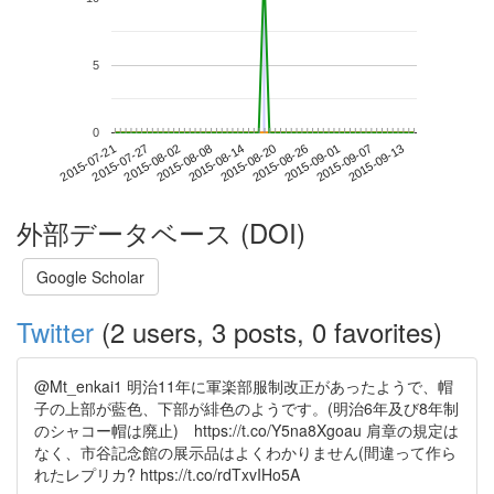
5
0
2015-09-07
2015-07-21
2015-08-08
2015-08-26
2015-09-13
2015-07-27
2015-08-14
2015-09-01
2015-08-02
2015-08-20
外部データベース (DOI)
Google Scholar
Twitter
(2 users, 3 posts, 0 favorites)
@Mt_enkai1 明治11年に軍楽部服制改正があったようで、帽
子の上部が藍色、下部が緋色のようです。(明治6年及び8年制
のシャコー帽は廃止) https://t.co/Y5na8Xgoau 肩章の規定は
なく、市谷記念館の展示品はよくわかりません(間違って作ら
れたレプリカ? https://t.co/rdTxvIHo5A