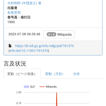
今村和郎 (中隠居士) 著
出版者
長尾景弼
巻号頁・発行日
1890
2023-07-08 06:35:48
Wikipedia
3 + 2
https://dl.ndl.go.jp/info:ndljp/pid/791370
(
info:doi/10.11501/791370
)
言及状況
変動（ピーク前後）
変動（月別）
分布
合計
Wikipedia
1.00
0.75