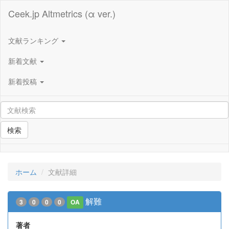
Ceek.jp Altmetrics (α ver.)
文献ランキング
新着文献
新着投稿
検索
ホーム
文献詳細
解難
3
0
0
0
OA
著者