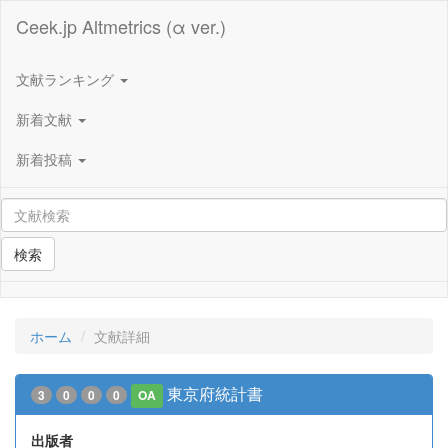
Ceek.jp Altmetrics (α ver.)
文献ランキング
新着文献
新着投稿
検索
ホーム
文献詳細
東京府統計書
3
0
0
0
OA
出版者