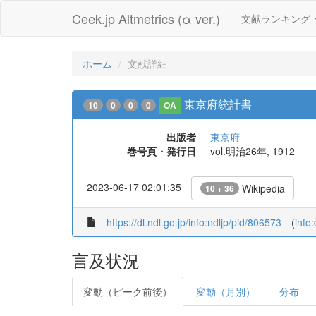
Ceek.jp Altmetrics (α ver.)
文献ランキング
ホーム
文献詳細
東京府統計書
10
0
0
0
OA
出版者
東京府
巻号頁・発行日
vol.明治26年, 1912
2023-06-17 02:01:35
Wikipedia
10 + 36
https://dl.ndl.go.jp/info:ndljp/pid/806573
(
info
言及状況
変動（ピーク前後）
変動（月別）
分布