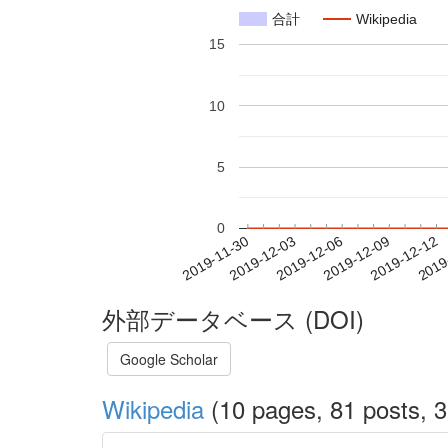
合計
Wikipedia
15
10
5
0
2019-12-06
2019-12-09
2019-12-12
2019
2019-11-30
2019-12-03
外部データベース (DOI)
Google Scholar
Wikipedia
(10 pages, 81 posts, 3