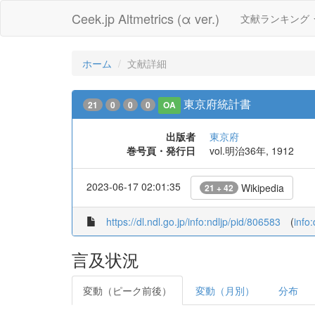
Ceek.jp Altmetrics (α ver.)
文献ランキング
ホーム
文献詳細
東京府統計書
21
0
0
0
OA
出版者
東京府
巻号頁・発行日
vol.明治36年, 1912
2023-06-17 02:01:35
Wikipedia
21 + 42
https://dl.ndl.go.jp/info:ndljp/pid/806583
(
info
言及状況
変動（ピーク前後）
変動（月別）
分布