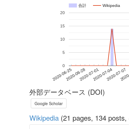
合計
Wikipedia
20
15
10
5
0
2020-07-01
2020-07-04
2020-07-07
2020
2020-06-25
2020-06-28
外部データベース (DOI)
Google Scholar
Wikipedia
(21 pages, 134 posts, 