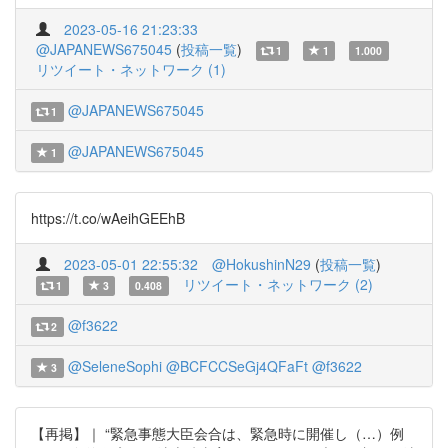
2023-05-16 21:23:33
@JAPANEWS675045
(
投稿一覧
)
1
1
1.000
リツイート・ネットワーク (1)
@JAPANEWS675045
1
@JAPANEWS675045
1
https://t.co/wAeihGEEhB
2023-05-01 22:55:32
@HokushinN29
(
投稿一覧
)
リツイート・ネットワーク (2)
1
3
0.408
@f3622
2
@SeleneSophi
@BCFCCSeGj4QFaFt
@f3622
3
【再掲】｜ “緊急事態大臣会合は、緊急時に開催し（…）例