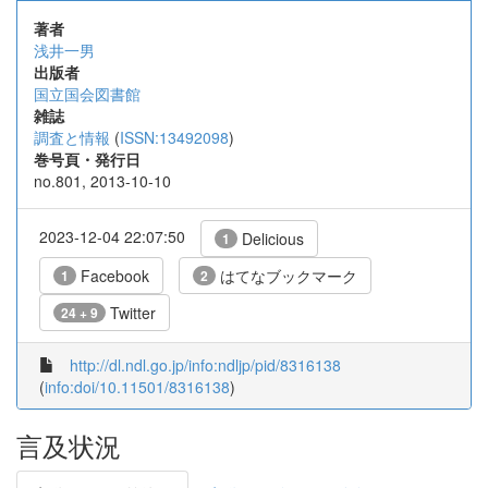
著者
浅井一男
出版者
国立国会図書館
雑誌
調査と情報
(
ISSN:13492098
)
巻号頁・発行日
no.801, 2013-10-10
2023-12-04 22:07:50
Delicious
1
Facebook
はてなブックマーク
1
2
Twitter
24 + 9
http://dl.ndl.go.jp/info:ndljp/pid/8316138
(
info:doi/10.11501/8316138
)
言及状況