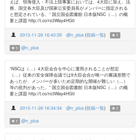
えば、領海侵入・不法上陸事案においては、4大臣に加え、法
務、国交各大臣及び国家公安委員長がメンバーに指定される
と想定されている。” 国立国会図書館 日本版NSC（…）の概
要と課題 http://t.co/ro3Way4HG0
2013-11-26 16:43:35
@n_plus
(
投稿一覧
)
1
@n_plus
1
“NSCは（…）4大臣会合を中心に運用されることが想定
（…）従来の安全保障会議では9大臣会合が唯一の審議形態で
あったが、メンバーが多いため定期的な開催が難しい（…）
等の批判があった。” 国立国会図書館 日本版NSC（…）の概
要と課題 http://t.co/ro3Way4HG0
2013-11-26 16:34:34
@n_plus
(
投稿一覧
)
1
@n_plus
1