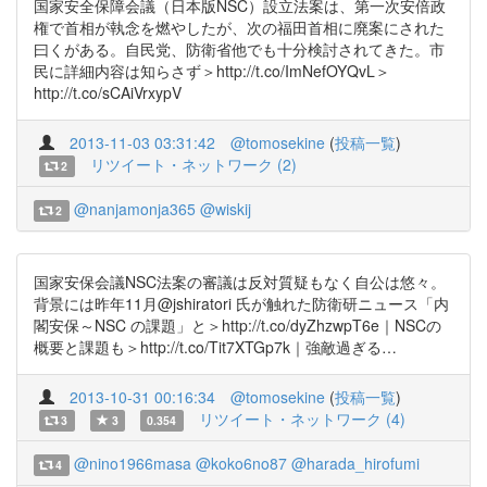
国家安全保障会議（日本版NSC）設立法案は、第一次安倍政
権で首相が執念を燃やしたが、次の福田首相に廃案にされた
曰くがある。自民党、防衛省他でも十分検討されてきた。市
民に詳細内容は知らさず＞http://t.co/ImNefOYQvL＞
http://t.co/sCAiVrxypV
2013-11-03 03:31:42
@tomosekine
(
投稿一覧
)
リツイート・ネットワーク (2)
2
@nanjamonja365
@wiskij
2
国家安保会議NSC法案の審議は反対質疑もなく自公は悠々。
背景には昨年11月@jshiratori 氏が触れた防衛研ニュース「内
閣安保～NSC の課題」と＞http://t.co/dyZhzwpT6e｜NSCの
概要と課題も＞http://t.co/Tit7XTGp7k｜強敵過ぎる…
2013-10-31 00:16:34
@tomosekine
(
投稿一覧
)
リツイート・ネットワーク (4)
3
3
0.354
@nino1966masa
@koko6no87
@harada_hirofumi
4