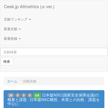
Ceek.jp Altmetrics (α ver.)
文献ランキング
新着文献
新着投稿
検索
ホーム
文献詳細
日本版NSC(国家安全保障会議)の
28
0
0
0
OA
概要と課題 : 日本版NSC構想、米英との比較、課題を
中心に