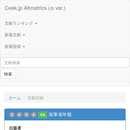
Ceek.jp Altmetrics (α ver.)
文献ランキング
新着文献
新着投稿
検索
ホーム
文献詳細
海軍省年報
2
0
0
0
OA
出版者