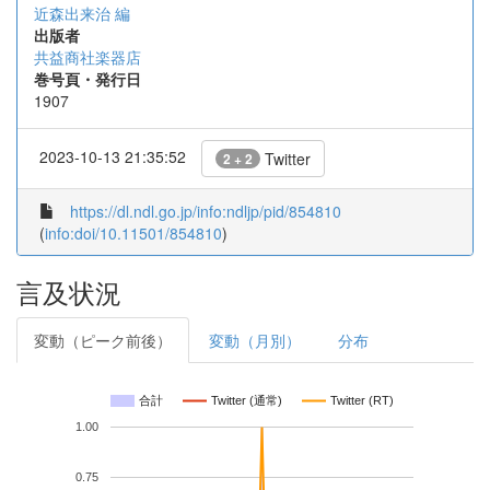
近森出来治 編
出版者
共益商社楽器店
巻号頁・発行日
1907
2023-10-13 21:35:52
Twitter
2 + 2
https://dl.ndl.go.jp/info:ndljp/pid/854810
(
info:doi/10.11501/854810
)
言及状況
変動（ピーク前後）
変動（月別）
分布
合計
Twitter (通常)
Twitter (RT)
1.00
0.75