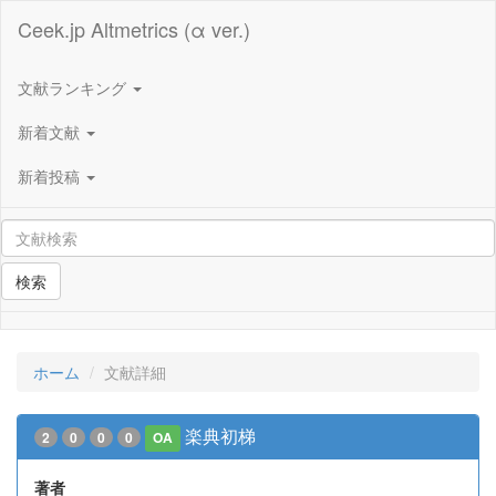
Ceek.jp Altmetrics (α ver.)
文献ランキング
新着文献
新着投稿
検索
ホーム
文献詳細
楽典初梯
2
0
0
0
OA
著者