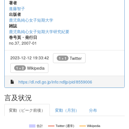
著者
進藤智子
出版者
鹿児島純心女子短期大学
雑誌
鹿児島純心女子短期大学研究紀要
巻号頁・発行日
no.37, 2007-01
2023-12-12 19:33:42
Twitter
1 + 1
Wikipedia
1 + 2
https://dl.ndl.go.jp/info:ndljp/pid/8559006
言及状況
変動（ピーク前後）
変動（月別）
分布
合計
Twitter (通常)
Wikipedia