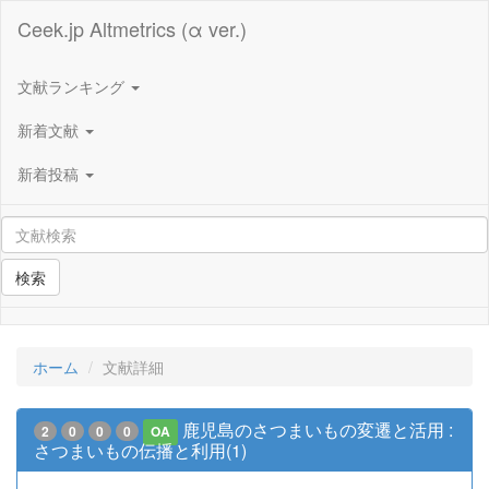
Ceek.jp Altmetrics (α ver.)
文献ランキング
新着文献
新着投稿
検索
ホーム
文献詳細
鹿児島のさつまいもの変遷と活用 :
2
0
0
0
OA
さつまいもの伝播と利用(1)