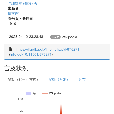
与謝野寛 (鉄幹) 著
出版者
博文館
巻号頁・発行日
1910
2023-04-12 23:28:48
Wikipedia
3 + 2
https://dl.ndl.go.jp/info:ndljp/pid/876271
(
info:doi/10.11501/876271
)
言及状況
変動（ピーク前後）
変動（月別）
分布
合計
Wikipedia
1.00
0.75