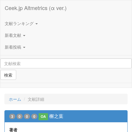
Ceek.jp Altmetrics (α ver.)
文献ランキング
新着文献
新着投稿
検索
ホーム
文献詳細
檞之葉
3
0
0
0
OA
著者