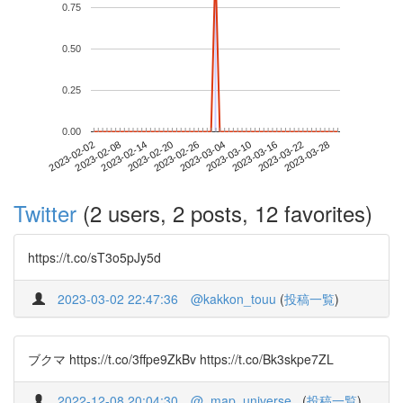
0.75
0.50
0.25
0.00
2023-03-22
2023-02-02
2023-02-20
2023-03-10
2023-03-28
2023-02-08
2023-02-26
2023-03-16
2023-02-14
2023-03-04
Twitter
(2 users, 2 posts, 12 favorites)
https://t.co/sT3o5pJy5d
2023-03-02 22:47:36
@kakkon_touu
(
投稿一覧
)
ブクマ https://t.co/3ffpe9ZkBv https://t.co/Bk3skpe7ZL
2022-12-08 20:04:30
@_map_universe_
(
投稿一覧
)