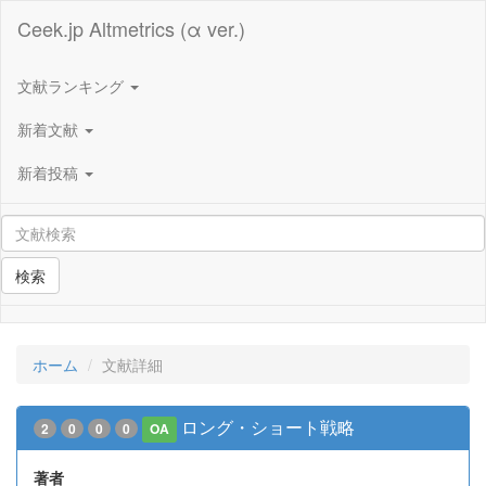
Ceek.jp Altmetrics (α ver.)
文献ランキング
新着文献
新着投稿
検索
ホーム
文献詳細
ロング・ショート戦略
2
0
0
0
OA
著者