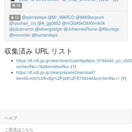
12
@qdm9steps
@Mr_WARCO
@888Starpooh
12
@ryuchan_cry
@A_gg0852
@mQGA5kO8XVmlk3k
@piizameron
@silvergoldgin
@JohannesRome
@Kburings
@nonextan
@suntandays
収集済み URL リスト
https://dl.ndl.go.jp/view/download/digidepo_8794046_po_c20
contentNo=1&alternativeNo=
(1)
https://dl.ndl.go.jp/view/prepareDownload?
itemId=info%3Andljp%2Fpid%2F8794046&contentNo=1
(1)
ヘルプ
ご意見はこちら