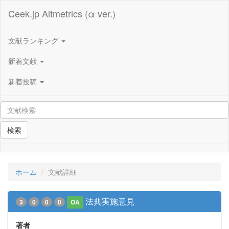
Ceek.jp Altmetrics (α ver.)
文献ランキング
新着文献
新着投稿
検索
ホーム
文献詳細
法典実施意見
3
0
0
0
OA
著者