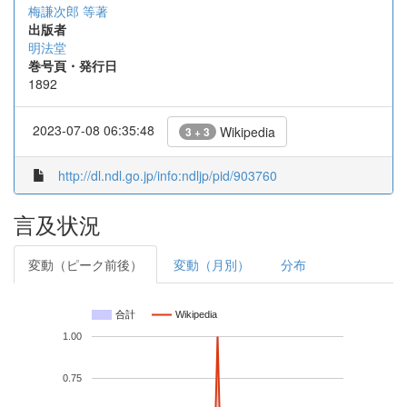
梅謙次郎 等著
出版者
明法堂
巻号頁・発行日
1892
2023-07-08 06:35:48
Wikipedia
3 + 3
http://dl.ndl.go.jp/info:ndljp/pid/903760
言及状況
変動（ピーク前後）
変動（月別）
分布
合計
Wikipedia
1.00
0.75