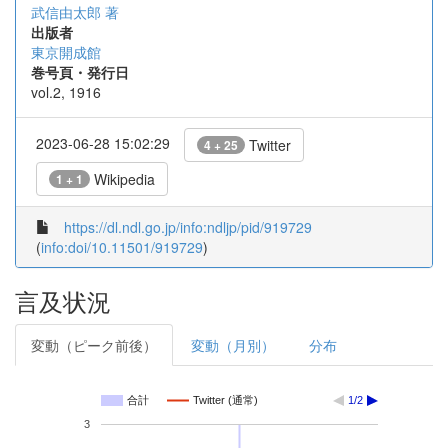
武信由太郎 著
出版者
東京開成館
巻号頁・発行日
vol.2, 1916
2023-06-28 15:02:29
Twitter
4 + 25
Wikipedia
1 + 1
https://dl.ndl.go.jp/info:ndljp/pid/919729
(
info:doi/10.11501/919729
)
言及状況
変動（ピーク前後）
変動（月別）
分布
合計
Twitter (通常)
1/2
3