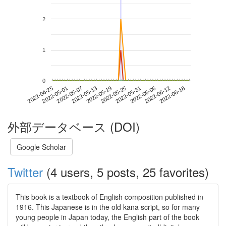
2
1
0
2022-06-12
2022-04-25
2022-05-13
2022-05-31
2022-06-18
2022-05-01
2022-05-19
2022-06-06
2022-05-07
2022-05-25
外部データベース (DOI)
Google Scholar
Twitter
(4 users, 5 posts, 25 favorites)
This book is a textbook of English composition published in
1916. This Japanese is in the old kana script, so for many
young people in Japan today, the English part of the book