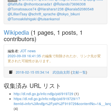
@fafifufia
@nihontocanada1
@Rolando73696308
@Tomatosauce74
@Harahara1238
@karala52080548
@LillianTsay
@schrift_sprache
@tokyo_bikuni
@TomoakiIshigaki
@tuisankamol
Wikipedia
(1 pages, 1 posts, 1
contributors)
編集者:
JOT news
2020-09-09 16:41:35
の編集で削除されたか、リンク先が変
更された可能性があります。
2018-02-15 05:34:14
武信由太郎
(
文献一覧
)
収集済み URL リスト
http://dl.ndl.go.jp/info:ndljp/pid/919729
(1)
https://dl.ndl.go.jp/info:ndljp/pid/919729/1?
itemId=info%3Andljp%2Fpid%2F919729&contentNo=1&__lan
(4)