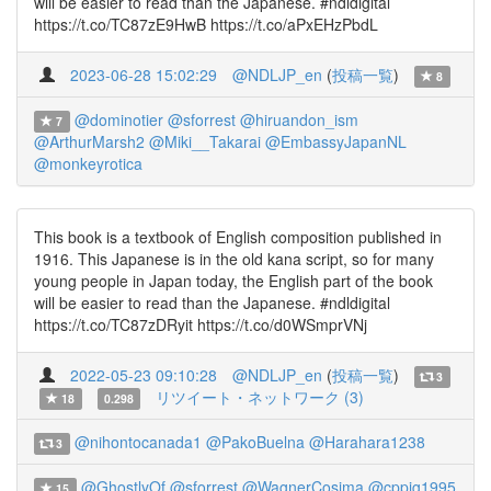
will be easier to read than the Japanese. #ndldigital
https://t.co/TC87zE9HwB https://t.co/aPxEHzPbdL
2023-06-28 15:02:29
@NDLJP_en
(
投稿一覧
)
8
@dominotier
@sforrest
@hiruandon_ism
7
@ArthurMarsh2
@Miki__Takarai
@EmbassyJapanNL
@monkeyrotica
This book is a textbook of English composition published in
1916. This Japanese is in the old kana script, so for many
young people in Japan today, the English part of the book
will be easier to read than the Japanese. #ndldigital
https://t.co/TC87zDRyit https://t.co/d0WSmprVNj
2022-05-23 09:10:28
@NDLJP_en
(
投稿一覧
)
3
リツイート・ネットワーク (3)
18
0.298
@nihontocanada1
@PakoBuelna
@Harahara1238
3
@GhostlyOf
@sforrest
@WagnerCosima
@cppig1995
15