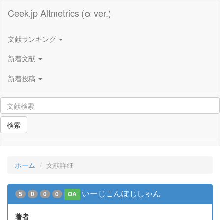
Ceek.jp Altmetrics (α ver.)
文献ランキング
新着文献
新着投稿
検索
ホーム
文献詳細
いーじこんぽじしゃん
5
0
0
0
OA
著者