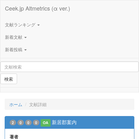
Ceek.jp Altmetrics (α ver.)
文献ランキング
新着文献
新着投稿
検索
ホーム
文献詳細
新居郡案内
2
0
0
0
OA
著者