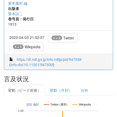
栗本露村 編
出版者
栗本諒二
巻号頁・発行日
1913
2023-04-03 21:52:07
Twitter
1 + 2
Wikipedia
1 + 1
https://dl.ndl.go.jp/info:ndljp/pid/947939
(
info:doi/10.11501/947939
)
言及状況
変動（ピーク前後）
変動（月別）
分布
合計
Twitter (通常)
Wikipedia
1.00