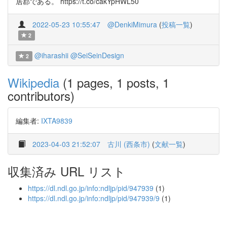
居郡である。 https://t.co/cakYpHWL50
2022-05-23 10:55:47
@DenkiMimura
(
投稿一覧
)
2
@iharashii
@SeiSeinDesign
2
Wikipedia
(1 pages, 1 posts, 1
contributors)
編集者:
IXTA9839
2023-04-03 21:52:07
古川 (西条市)
(
文献一覧
)
収集済み URL リスト
https://dl.ndl.go.jp/info:ndljp/pid/947939
(1)
https://dl.ndl.go.jp/info:ndljp/pid/947939/9
(1)