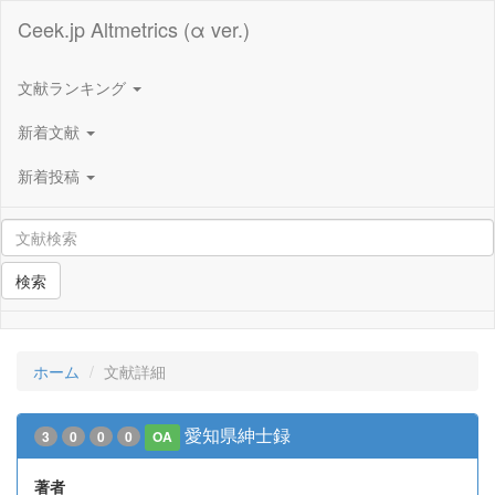
Ceek.jp Altmetrics (α ver.)
文献ランキング
新着文献
新着投稿
検索
ホーム
文献詳細
愛知県紳士録
3
0
0
0
OA
著者