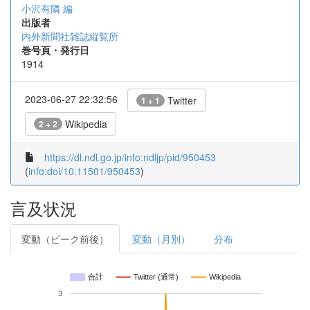
小沢有隣 編
出版者
内外新聞社雑誌縦覧所
巻号頁・発行日
1914
2023-06-27 22:32:56
Twitter
1 + 1
Wikipedia
2 + 2
https://dl.ndl.go.jp/info:ndljp/pid/950453
(
info:doi/10.11501/950453
)
言及状況
変動（ピーク前後）
変動（月別）
分布
合計
Twitter (通常)
Wikipedia
3