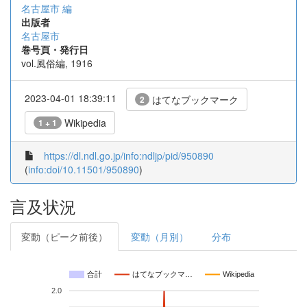
名古屋市 編
出版者
名古屋市
巻号頁・発行日
vol.風俗編, 1916
2023-04-01 18:39:11
はてなブックマーク
2
Wikipedia
1 + 1
https://dl.ndl.go.jp/info:ndljp/pid/950890
(
info:doi/10.11501/950890
)
言及状況
変動（ピーク前後）
変動（月別）
分布
合計
はてなブックマ…
Wikipedia
2.0