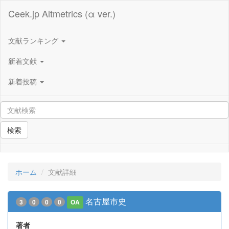
Ceek.jp Altmetrics (α ver.)
文献ランキング
新着文献
新着投稿
検索
ホーム
文献詳細
名古屋市史
3
0
0
0
OA
著者