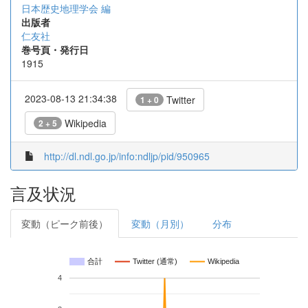
日本歴史地理学会 編
出版者
仁友社
巻号頁・発行日
1915
2023-08-13 21:34:38
Twitter
1 + 0
Wikipedia
2 + 5
http://dl.ndl.go.jp/info:ndljp/pid/950965
言及状況
変動（ピーク前後）
変動（月別）
分布
合計
Twitter (通常)
Wikipedia
4