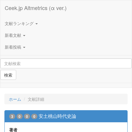
Ceek.jp Altmetrics (α ver.)
文献ランキング
新着文献
新着投稿
検索
ホーム
文献詳細
安土桃山時代史論
3
0
0
0
著者