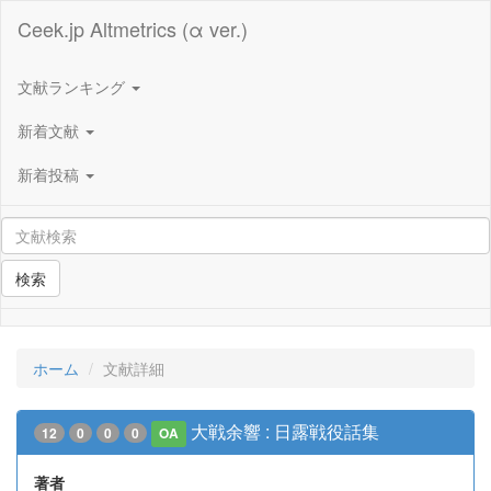
Ceek.jp Altmetrics (α ver.)
文献ランキング
新着文献
新着投稿
検索
ホーム
文献詳細
大戦余響 : 日露戦役話集
12
0
0
0
OA
著者