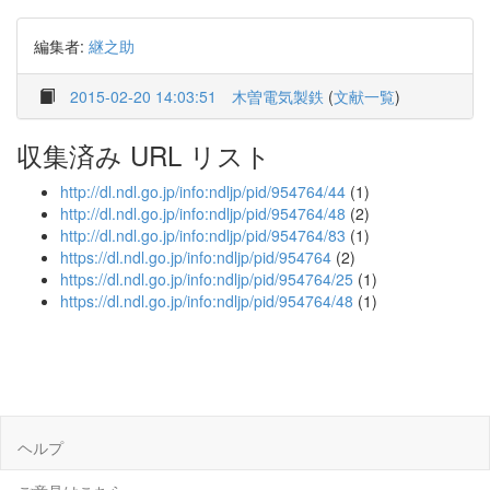
編集者:
継之助
2015-02-20 14:03:51
木曽電気製鉄
(
文献一覧
)
収集済み URL リスト
http://dl.ndl.go.jp/info:ndljp/pid/954764/44
(1)
http://dl.ndl.go.jp/info:ndljp/pid/954764/48
(2)
http://dl.ndl.go.jp/info:ndljp/pid/954764/83
(1)
https://dl.ndl.go.jp/info:ndljp/pid/954764
(2)
https://dl.ndl.go.jp/info:ndljp/pid/954764/25
(1)
https://dl.ndl.go.jp/info:ndljp/pid/954764/48
(1)
ヘルプ