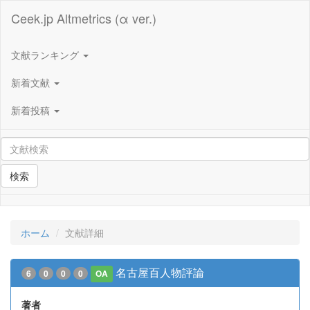
Ceek.jp Altmetrics (α ver.)
文献ランキング
新着文献
新着投稿
検索
ホーム
文献詳細
名古屋百人物評論
6
0
0
0
OA
著者