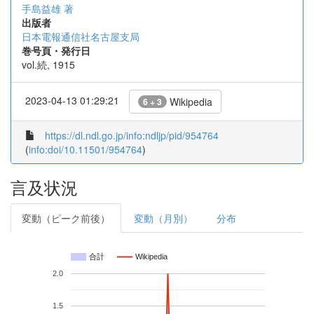
手島益雄 著
出版者
日本電報通信社名古屋支局
巻号頁・発行日
vol.続, 1915
2023-04-13 01:29:21
Wikipedia
6 + 3
https://dl.ndl.go.jp/info:ndljp/pid/954764
(
info:doi/10.11501/954764
)
言及状況
変動（ピーク前後）
変動（月別）
分布
合計
Wikipedia
2.0
1.5