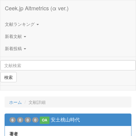
Ceek.jp Altmetrics (α ver.)
文献ランキング
新着文献
新着投稿
検索
ホーム
文献詳細
安土桃山時代
6
0
0
0
OA
著者