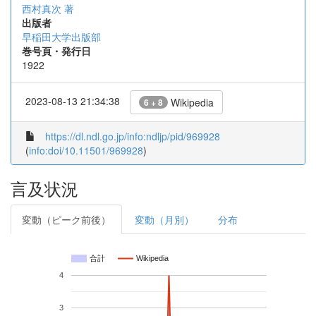
西村真次 著
出版者
早稲田大学出版部
巻号頁・発行日
1922
2023-08-13 21:34:38
Wikipedia
6 + 8
https://dl.ndl.go.jp/info:ndljp/pid/969928
(
info:doi/10.11501/969928
)
言及状況
変動（ピーク前後）
変動（月別）
分布
合計
Wikipedia
4
3