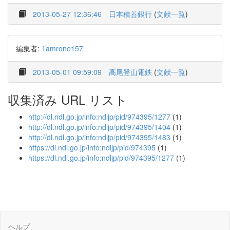
2013-05-27 12:36:46
日本積善銀行
(
文献一覧
)
編集者:
Tamrono157
2013-05-01 09:59:09
高尾登山電鉄
(
文献一覧
)
収集済み URL リスト
http://dl.ndl.go.jp/info:ndljp/pid/974395/1277
(1)
http://dl.ndl.go.jp/info:ndljp/pid/974395/1404
(1)
http://dl.ndl.go.jp/info:ndljp/pid/974395/1483
(1)
https://dl.ndl.go.jp/info:ndljp/pid/974395
(1)
https://dl.ndl.go.jp/info:ndljp/pid/974395/1277
(1)
ヘルプ