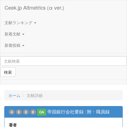
Ceek.jp Altmetrics (α ver.)
文献ランキング
新着文献
新着投稿
検索
ホーム
文献詳細
帝国銀行会社要録 : 附・職員録
4
0
0
0
OA
著者