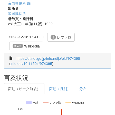
帝国興信所 編
出版者
帝国興信所
巻号頁・発行日
vol.大正11年(第11版), 1922
2023-12-18 17:41:00
レファ協
1
Wikipedia
3 + 3
https://dl.ndl.go.jp/info:ndljp/pid/974395
(
info:doi/10.11501/974395
)
言及状況
変動（ピーク前後）
変動（月別）
分布
合計
レファ協
Wikipedia
1.00