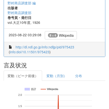
野村商店調査部 編
出版者
野村商店調査部
巻号頁・発行日
vol.大正10年度, 1926
2023-08-22 03:29:08
Wikipedia
8 + 4
http://dl.ndl.go.jp/info:ndljp/pid/975423
(
info:doi/10.11501/975423
)
言及状況
変動（ピーク前後）
変動（月別）
分布
合計
Wikipedia
2.0
1.5