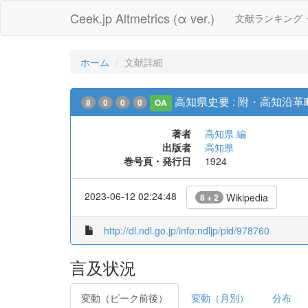
Ceek.jp Altmetrics (α ver.)
文献ランキング
ホーム
文献詳細
高知県史要 : 附・高知沿
8
0
0
0
OA
著者
高知県 編
出版者
高知県
巻号頁・発行日
1924
2023-06-12 02:24:48
Wikipedia
8 + 2
http://dl.ndl.go.jp/info:ndljp/pid/978760
言及状況
変動（ピーク前後）
変動（月別）
分布