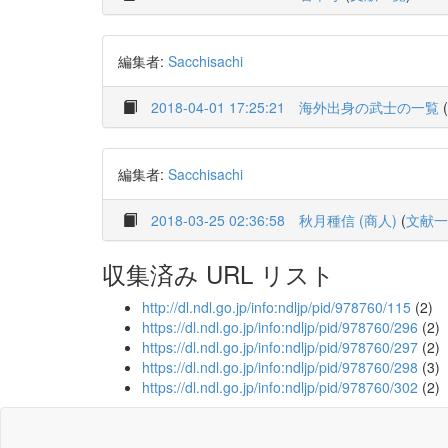
編集者:
Sacchisachi
2018-04-01 17:25:21
海外出身の武士の一覧
(
編集者:
Sacchisachi
2018-03-25 02:36:58
秋月種信 (商人)
(
文献一
収集済み URL リスト
http://dl.ndl.go.jp/info:ndljp/pid/978760/115
(2)
https://dl.ndl.go.jp/info:ndljp/pid/978760/296
(2)
https://dl.ndl.go.jp/info:ndljp/pid/978760/297
(2)
https://dl.ndl.go.jp/info:ndljp/pid/978760/298
(3)
https://dl.ndl.go.jp/info:ndljp/pid/978760/302
(2)