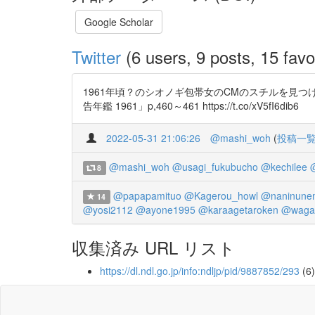
Google Scholar
Twitter
(6 users, 9 posts, 15 favo
1961年頃？のシオノギ包帯女のCMのスチルを見つ
告年鑑 1961」p,460～461 https://t.co/xV5fI6dib6
2022-05-31 21:06:26
@mashi_woh
(
投稿一
@mashi_woh
@usagi_fukubucho
@kechilee
8
@papapamituo
@Kagerou_howl
@naninune
14
@yosi2112
@ayone1995
@karaagetaroken
@waga
収集済み URL リスト
https://dl.ndl.go.jp/info:ndljp/pid/9887852/293
(6)