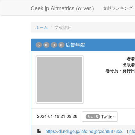
Ceek.jp Altmetrics (α ver.)
文献ランキング
ホーム
文献詳細
広告年鑑
6
0
0
0
著者
出版者
巻号頁・発行日
2024-01-19 21:09:28
Twitter
6 + 15
https://dl.ndl.go.jp/info:ndljp/pid/9887852
(
inf