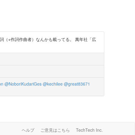
歌詞（+作詞作曲者）なんかも載ってる。 萬年社「広
pn
@NoboriKudariGes
@kechilee
@great83671
ヘルプ
ご意見はこちら
TechTech Inc.