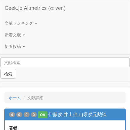
Ceek.jp Altmetrics (α ver.)
文献ランキング
新着文献
新着投稿
検索
ホーム
文献詳細
伊藤侯,井上伯,山県侯元勲談
4
0
0
0
OA
著者