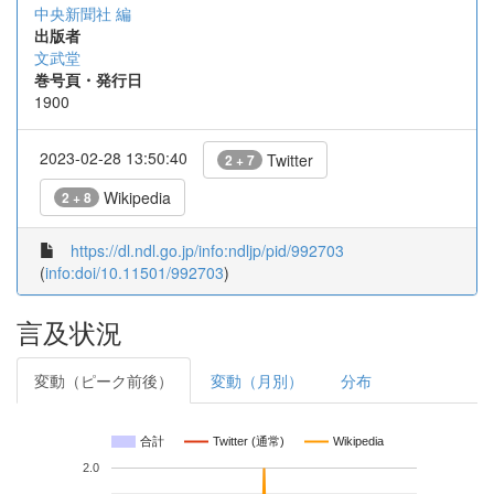
中央新聞社 編
出版者
文武堂
巻号頁・発行日
1900
2023-02-28 13:50:40
Twitter
2 + 7
Wikipedia
2 + 8
https://dl.ndl.go.jp/info:ndljp/pid/992703
(
info:doi/10.11501/992703
)
言及状況
変動（ピーク前後）
変動（月別）
分布
合計
Twitter (通常)
Wikipedia
2.0