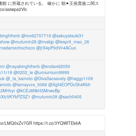
館 に所蔵されている。 確かに 朝⚫︎王侯貴族ニ関ス
asiwpa2Vlc
inghiherb
@mo62707719
@sakuyatsuki31
show
@mutumin28
@nvskjp
@lesprit_mao_26
madamechochoco
@jrX4pP0dVn4ACuo
mi
@nayabinghiherb
@endavid2050
11r18
@0202_le
@umiumiumi9999
tuk
@_ta_kamoto
@DivaSarasvaty
@haggy1109
amoto
@tamayura_0066
@Xgf4EOPDcSh4Kbh
2MHvyr
@kCEJ8NkH3MnwvBp
4XicVKYkPZSZ1
@mutumin28
@sach0405
GR https://t.co/3YQWlTEk6A