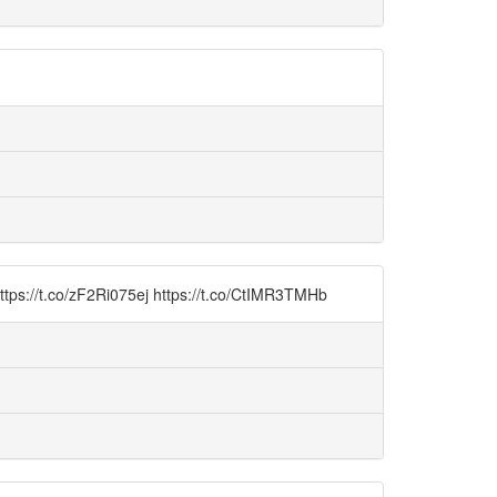
075ej https://t.co/CtIMR3TMHb