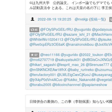
©︎は九州大学 公的論文。 インボー論でもデマでも 
ル詔勅及法令 とある。これは天皇の名の下に 李王侯貴族を華族より上に
2022-08-19 19:20:25
@nvskjp
(
投稿一覧
)
@FOlySPoGElLrfRU
@yugurido
@godaiyous
45
@FOlySPoGElLrfRU
@sazare_ishi_21
@MachHams
@WhiteWo10204113
@FOlySPoGElLrfRU
@pisuke
@Rve0cpERz3OE6aK
@nanaironokibou
@Jx4XicV
@neo11166
@yugurido
@2022_toukon
@Eb
57
@mo62707719
@sakuyatsuki31
@dBGIsCnJXNGz
@hikari_sagashi
@lesprit_mao_26
@Sirenuse777
@mSNKNCKEAw18fhX
@baby_rurineko
@uzoumu
@terufactory001
@LMLEigCwxCjKuoJ
@kusayanagi
@jrX4pP0dVn4ACuo
@Yukiko_Nakano88
@vegetab
@torabu2005
@bitcoinchannnel
@papiameshow
日韓併合の裏側の、この事（李朝保護）知らないK國人も多いんじゃ