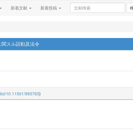
新着文献
新着投稿
ニ関スル詔勅及法令
:doi/10.11501/993763
)