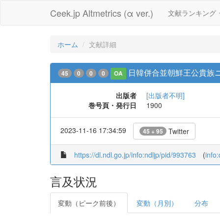
Ceek.jp Altmetrics (α ver.)
文献ランキング
ホーム
文献詳細
日韓併合並朝鮮王公貴族
45
0
0
0
OA
出版者
[出版者不明]
巻号頁・発行日
1900
2023-11-16 17:34:59
Twitter
45 + 95
https://dl.ndl.go.jp/info:ndljp/pid/993763
(
info
言及状況
変動（ピーク前後）
変動（月別）
分布