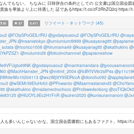
なんでもない。 ちなみに 日韓併合の条約としての 公文書は国立国会図書
待遇した 証であるhttps://t.co/zF2RhZQ2cj https://t.co/
リツイート・ネットワーク (45)
35
57
0.411
ou2
@FOlySPoGElLrfRU
@godaiyousou2
@FOlySPoGElLrfRU
@nayab
ter_JPN
@insaniatokyo
@umiumiumi9999
@kusayanagittt
@papiame
_sutata
@ricorico1008
@hirumama49
@kusayanagittt
@akathukino
@
KYkPZSZ1
@mutumin28
@bitcoinchannnel
@papiameshow
fe9VFUgtu69NK
@godaiyousou2
@mantramandara
@jyoousamanomi
B60
@MachHamster_JPN
@milmil_2004
@IcBYIVV6r2sfP4s
@p11c19k
@WhiteWo10204113
@wxzWj3tY9SDRccA
@donchu092
@appleplane
zou3
@wSEMr39EfuHvfct
@PPowanto
@Maarmastansind3
@ChoYam
ttt
@akathukino
@madamechochoco
@Profswedenborg
@zoTIQkOk0
le83125
@HiUOYL9Ec2H1FnR
@suiren2020
@kunisurannanoni
@Jx
ないかな。国立国会図書館にもあるファクト。https://t.co/LMQ0xZv7