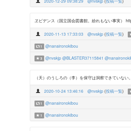
2020-12-29 09:38:29
@nvskjp
(
投稿一覧
)
ヱビデンス（国立国会図書館。紛れもない事実） https://t.co/zF
2020-11-13 17:33:03
@nvskjp
(
投稿一覧
)
@nanaironokibou
1
@nvskjp
@BLASTER37115841
@nanaironoki
3
（天）のうしろの（李）を保守は洞察できていない。手塚治虫の『火
2020-10-24 13:46:16
@nvskjp
(
投稿一覧
)
@nanaironokibou
1
@nanaironokibou
1