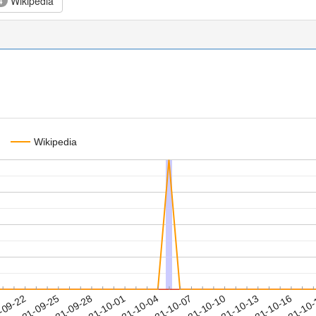
Wikipedia
4
Wikipedia
2021-10-13
2021-10-16
2021-10
-09-22
2
2021-09-25
2021-09-28
2021-10-01
2021-10-04
2021-10-07
2021-10-10