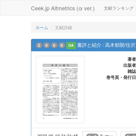
Ceek.jp Altmetrics (α ver.)
文献ランキング
ホーム
文献詳細
書評と紹介 : 高木郁朗/
2
0
0
0
OA
著者
出版者
雑誌
巻号頁・発行日
2023-06-19 21:21:45