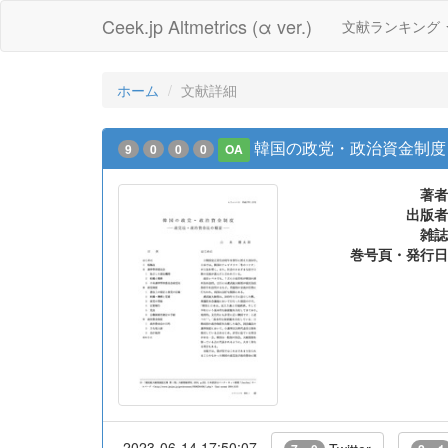
Ceek.jp Altmetrics (α ver.)
文献ランキング
ホーム
文献詳細
韓国の政党・政治資金制度 
9
0
0
0
OA
著者
出版者
雑誌
巻号頁・発行日
2023-06-14 17:50:07