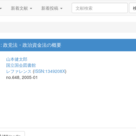
新着文献
新着投稿
: 政党法・政治資金法の概要
山本健太郎
国立国会図書館
レファレンス
(
ISSN:1349208X
)
no.648, 2005-01