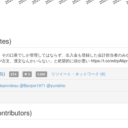
tes)
、その口座でしか管理してはならず、出入金も登録した会計担当者のみが
いらない」と絶望的に頭が悪い https://t.co/edrpA6prNV https:
覧
)
リツイート・ネットワーク (6)
6
5
0.000
isanndesu
@Banjoe1971
@yunishio
ntributors)