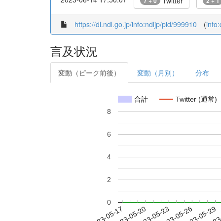
Twitter
7 + 0
2 + 1
https://dl.ndl.go.jp/info:ndljp/pid/999910
(
info
言及状況
変動（ピーク前後）
変動（月別）
分布
合計
Twitter (通常)
8
6
4
2
0
2023-05-23
2023-05-26
2023-05-29
2023
2023-05-17
2023-05-20