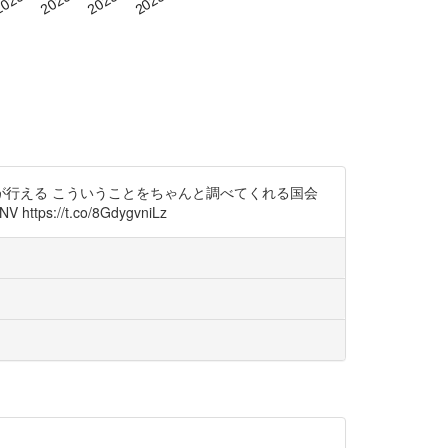
行える こういうことをちゃんと調べてくれる国会
//t.co/8GdygvniLz