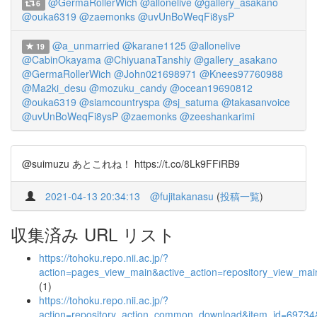
@GermaRollerWich
@allonelive
@gallery_asakano
6
@ouka6319
@zaemonks
@uvUnBoWeqFi8ysP
@a_unmarried
@karane1125
@allonelive
19
@CabinOkayama
@ChiyuanaTanshiy
@gallery_asakano
@GermaRollerWich
@John021698971
@Knees97760988
@Ma2ki_desu
@mozuku_candy
@ocean19690812
@ouka6319
@siamcountryspa
@sj_satuma
@takasanvoice
@uvUnBoWeqFi8ysP
@zaemonks
@zeeshankarimi
@suimuzu あとこれね！ https://t.co/8Lk9FFiRB9
2021-04-13 20:34:13
@fujitakanasu
(
投稿一覧
)
収集済み URL リスト
https://tohoku.repo.nii.ac.jp/?
action=pages_view_main&active_action=repository_view_ma
(1)
https://tohoku.repo.nii.ac.jp/?
action=repository_action_common_download&item_id=69734&