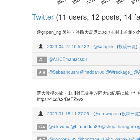
Twitter
(11 users, 12 posts, 14 fa
@gripen_ng 阪神・淡路大震災における村山首相の危機管理リ
2023-04-27 10:52:32
@katagirist
(
投稿一覧
)
@ALICEmaniacs03
1
@Sabaandushi
@mtdda100
@Wreckage_
@A
6
関大教授の故・山川雄巳先生が同大の紀要に載せた村山氏へのインタ
https://t.co/s2rDeTZ9v2
2023-01-18 11:27:25
@afrowagen
(
投稿一覧
@ailoveuu
@hiruandon89
@shop_haraguro
@
6
@popcorn_83
@honzamura
@n_gahaku
@hi
7