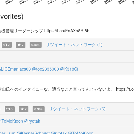
vorites)
ーダーシップ https://t.co/FnAXn8Rf8b
リツイート・ネットワーク (1)
2
7
0.408
LICEmaniacs03
@toe2335000
@K318Ci
ビューな。適当なこと言ってんじゃないよ。 https://t.co/6oSFoHCSa
)
リツイート・ネットワーク (6)
5
7
0.309
ToMoKioon
@ryotak
bari_sun
@KasparSchmidt
@ryotak
@ToMoKioon