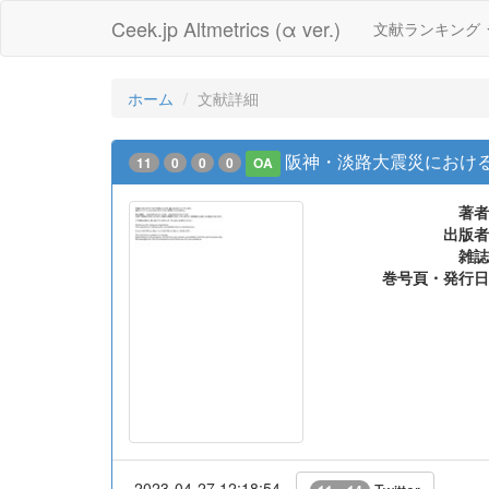
Ceek.jp Altmetrics (α ver.)
文献ランキング
ホーム
文献詳細
阪神・淡路大震災におけ
11
0
0
0
OA
著者
出版者
雑誌
巻号頁・発行日
2023-04-27 12:18:54