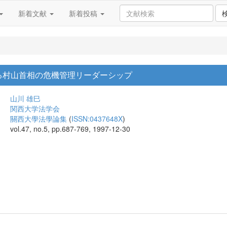
新着文献
新着投稿
る村山首相の危機管理リーダーシップ
山川 雄巳
関西大学法学会
關西大學法學論集
(
ISSN:0437648X
)
vol.47, no.5, pp.687-769, 1997-12-30