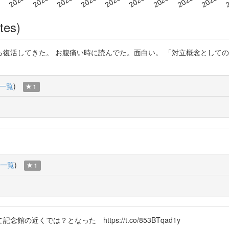
tes)
復活してきた。 お腹痛い時に読んでた。面白い。 「対立概念として
一覧
)
1
一覧
)
1
くでは？となった https://t.co/853BTqad1y