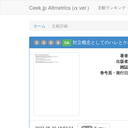
Ceek.jp Altmetrics (α ver.)
文献ランキング
ホーム
文献詳細
対立概念としてのハレとケ
3
0
0
0
OA
著者
出版者
雑誌
巻号頁・発行日
2023-05-30 18:53:04