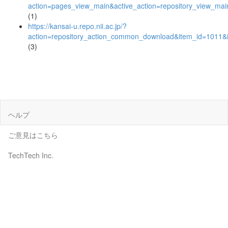
action=pages_view_main&active_action=repository_view_ma
(1)
https://kansai-u.repo.nii.ac.jp/?
action=repository_action_common_download&item_id=1011&i
(3)
ヘルプ
ご意見はこちら
TechTech Inc.