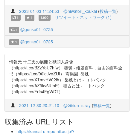
2023-01-03 11:24:53
@niwatori_koukai
(
投稿一覧
)
リツイート・ネットワーク (1)
1
1
1.000
@genko01_0725
1
@genko01_0725
1
情報元 十二支の展開と獣頭人身像
（https://t.co/BZzYoU7hfw） 盤瓠 - 维基百科，自由的百科全
书（https://t.co/90ieJvoZUf） 寄暢園_盤瓠
（https://t.co/XTmvHV02lh） 槃瓠とは - コトバンク
（https://t.co/AZ9kv6lUbE） 盤古とは - コトバンク
（https://t.co/Frfs4FgWDT）
2021-12-30 20:21:10
@Girion_stray
(
投稿一覧
)
収集済み URL リスト
https://kansai-u.repo.nii.ac.jp/?