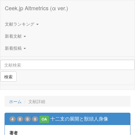
Ceek.jp Altmetrics (α ver.)
文献ランキング
新着文献
新着投稿
検索
ホーム
文献詳細
十二支の展開と獣頭人身像
4
0
0
0
OA
著者